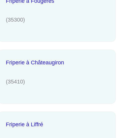
Friperie à Fougères
(35300)
Friperie à Châteaugiron
(35410)
Friperie à Liffré