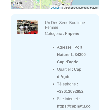
Leaflet
| © OpenStreetMap contributors
Un Des Sens Boutique
Femme
Catégorie :
Friperie
Adresse :
Port
Nature 1, 34300
Cap d'agde
Quartier :
Cap
d'Agde
Téléphone :
+33613692652
Site internet :
https://capnatu.co