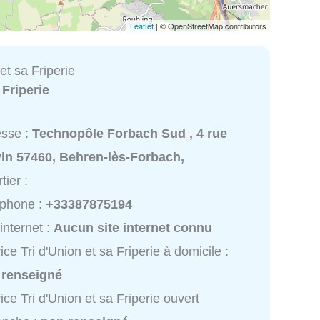
Leaflet
| © OpenStreetMap contributors
 et sa Friperie
:
Friperie
esse :
Technopôle Forbach Sud , 4 rue
in 57460, Behren-lès-Forbach,
tier :
éphone :
+33387875194
 internet :
Aucun site internet connu
ice Tri d'Union et sa Friperie à domicile :
 renseigné
ice Tri d'Union et sa Friperie ouvert