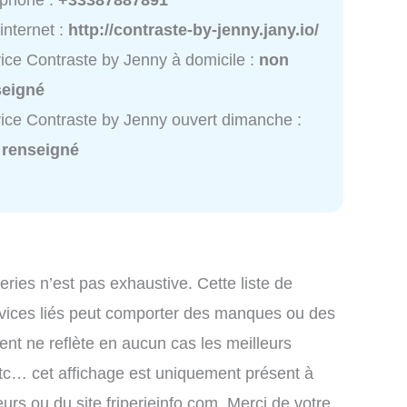
éphone :
+33387887891
 internet :
http://contraste-by-jenny.jany.io/
ice Contraste by Jenny à domicile :
non
seigné
ice Contraste by Jenny ouvert dimanche :
 renseigné
iperies n’est pas exhaustive. Cette liste de
rvices liés peut comporter des manques ou des
ment ne reflète en aucun cas les meilleurs
, etc… cet affichage est uniquement présent à
teurs ou du site friperieinfo.com. Merci de votre