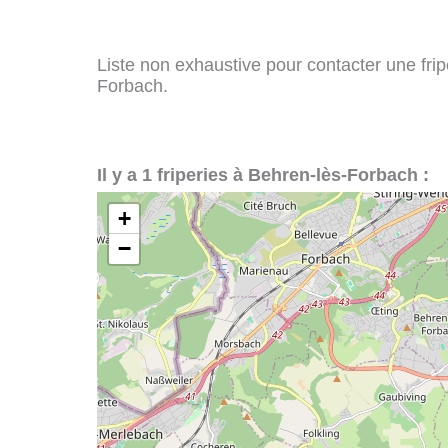
Liste non exhaustive pour contacter une fripe
Forbach.
Il y a 1 friperies à Behren-lès-Forbach :
+
−