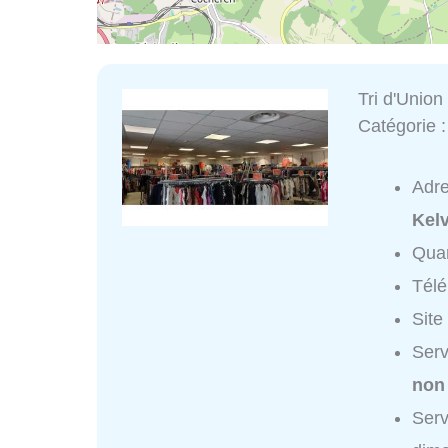
Tri d'Union
Catégorie 
Adr
Kelv
Quar
Tél
Site
Serv
non
Serv