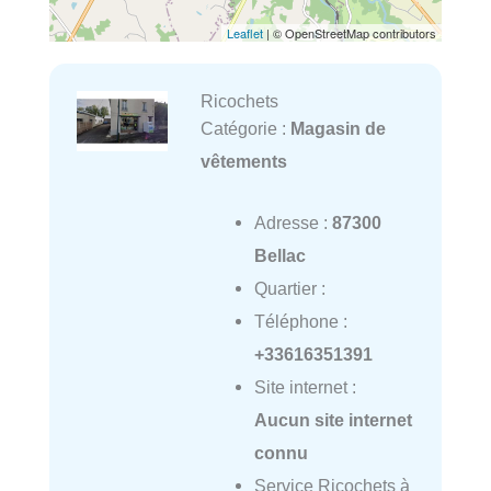
Leaflet
| © OpenStreetMap contributors
Ricochets
Catégorie :
Magasin de
vêtements
Adresse :
87300
Bellac
Quartier :
Téléphone :
+33616351391
Site internet :
Aucun site internet
connu
Service Ricochets à