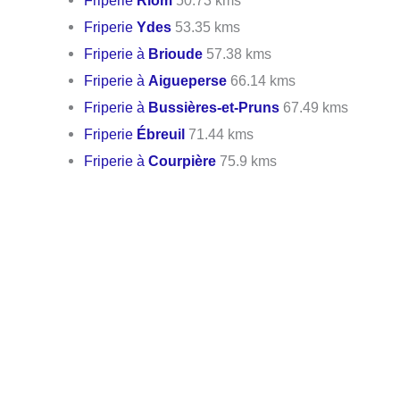
Friperie
Riom
50.73 kms
Friperie
Ydes
53.35 kms
Friperie à
Brioude
57.38 kms
Friperie à
Aigueperse
66.14 kms
Friperie à
Bussières-et-Pruns
67.49 kms
Friperie
Ébreuil
71.44 kms
Friperie à
Courpière
75.9 kms