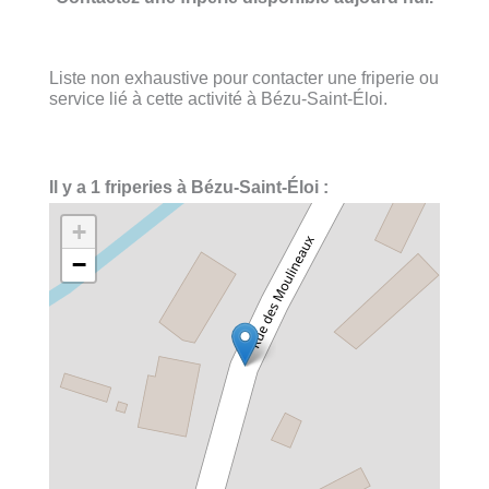
Liste non exhaustive pour contacter une friperie ou
service lié à cette activité à Bézu-Saint-Éloi.
Il y a 1 friperies à Bézu-Saint-Éloi :
+
−