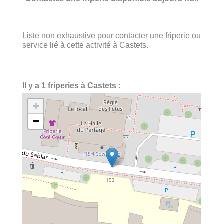
Liste non exhaustive pour contacter une friperie ou
service lié à cette activité à Castets.
Il y a 1 friperies à Castets :
+
−