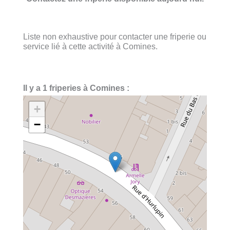
Liste non exhaustive pour contacter une friperie ou
service lié à cette activité à Comines.
Il y a 1 friperies à Comines :
+
−