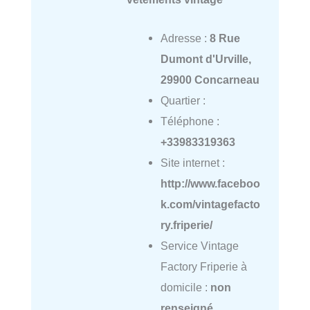
Adresse :
8 Rue
Dumont d'Urville,
29900 Concarneau
Quartier :
Téléphone :
+33983319363
Site internet :
http://www.faceboo
k.com/vintagefacto
ry.friperie/
Service Vintage
Factory Friperie à
domicile :
non
renseigné