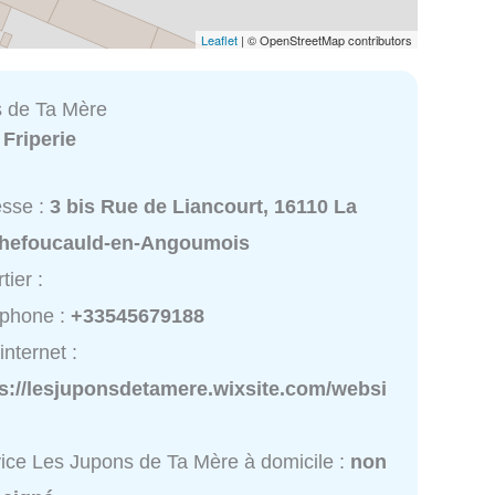
Leaflet
| © OpenStreetMap contributors
 de Ta Mère
:
Friperie
esse :
3 bis Rue de Liancourt, 16110 La
hefoucauld-en-Angoumois
tier :
éphone :
+33545679188
internet :
ps://lesjuponsdetamere.wixsite.com/websi
ice Les Jupons de Ta Mère à domicile :
non