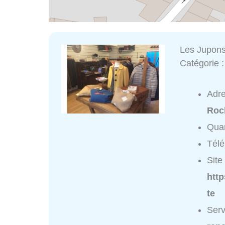
Les Jupons
Catégorie 
Adr
Roc
Quar
Tél
Site 
htt
te
Serv