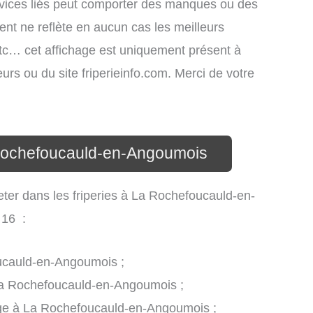
rvices liés peut comporter des manques ou des
ment ne reflète en aucun cas les meilleurs
, etc… cet affichage est uniquement présent à
teurs ou du site friperieinfo.com. Merci de votre
a Rochefoucauld-en-Angoumois
eter dans les friperies à La Rochefoucauld-en-
 16 :
ucauld-en-Angoumois ;
La Rochefoucauld-en-Angoumois ;
age à La Rochefoucauld-en-Angoumois ;