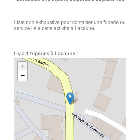
Liste non exhaustive pour contacter une friperie ou
service lié à cette activité à Lacaune.
Il y a 1 friperies à Lacaune :
+
−