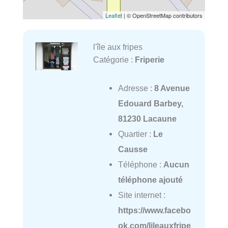
Leaflet
| © OpenStreetMap contributors
l'île aux fripes
Catégorie :
Friperie
Adresse :
8 Avenue
Edouard Barbey,
81230 Lacaune
Quartier :
Le
Causse
Téléphone :
Aucun
téléphone ajouté
Site internet :
https://www.facebo
ok.com/lileauxfripe