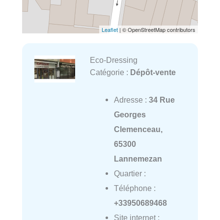
Leaflet
| © OpenStreetMap contributors
Eco-Dressing
Catégorie :
Dépôt-vente
Adresse :
34 Rue
Georges
Clemenceau,
65300
Lannemezan
Quartier :
Téléphone :
+33950689468
Site internet :