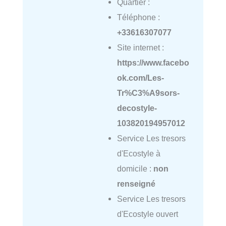
Quartier :
Téléphone :
+33616307077
Site internet :
https://www.facebo
ok.com/Les-
Tr%C3%A9sors-
decostyle-
103820194957012
Service Les tresors
d'Ecostyle à
domicile :
non
renseigné
Service Les tresors
d'Ecostyle ouvert