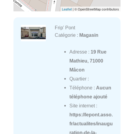
Leaflet
| © OpenStreetMap contributors
Frip' Pont
Catégorie :
Magasin
Adresse :
19 Rue
Mathieu, 71000
Mâcon
Quartier :
Téléphone :
Aucun
téléphone ajouté
Site internet :
https://lepont.asso.
fr/actualites/inaugu
ration-de-la-