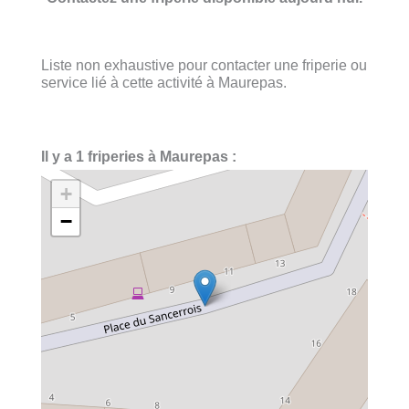
Liste non exhaustive pour contacter une friperie ou
service lié à cette activité à Maurepas.
Il y a 1 friperies à Maurepas :
+
−