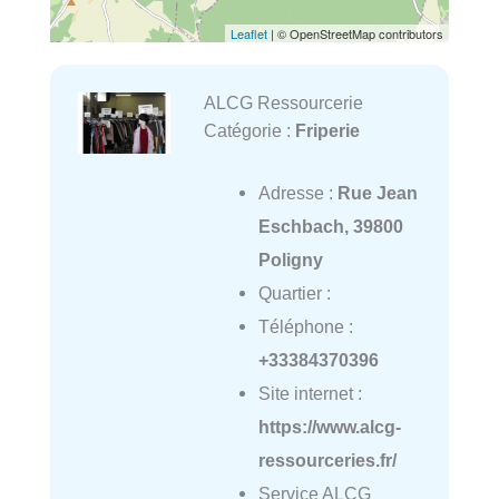
Leaflet
| © OpenStreetMap contributors
ALCG Ressourcerie
Catégorie :
Friperie
Adresse :
Rue Jean
Eschbach, 39800
Poligny
Quartier :
Téléphone :
+33384370396
Site internet :
https://www.alcg-
ressourceries.fr/
Service ALCG