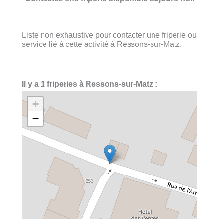
Liste non exhaustive pour contacter une friperie ou
service lié à cette activité à Ressons-sur-Matz.
Il y a 1 friperies à Ressons-sur-Matz :
+
−