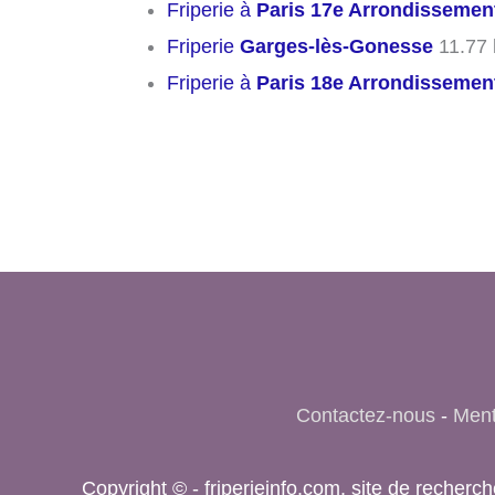
Friperie à
Paris 17e Arrondissemen
Friperie
Garges-lès-Gonesse
11.77
Friperie à
Paris 18e Arrondissemen
Contactez-nous
-
Ment
Copyright © - friperieinfo.com, site de reche