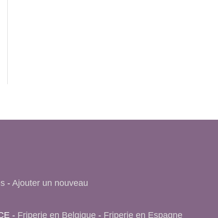
es
-
Ajouter un nouveau
NCE -
Friperie en Belgique
-
Friperie en Espagne