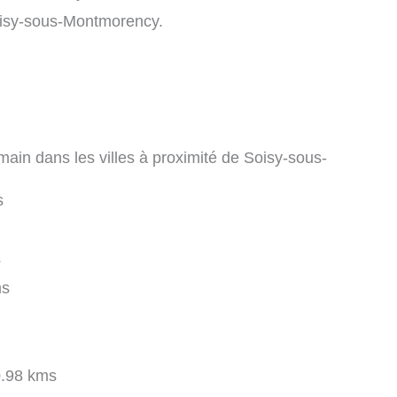
Soisy-sous-Montmorency.
main dans les villes à proximité de Soisy-sous-
s
s
ms
.98 kms