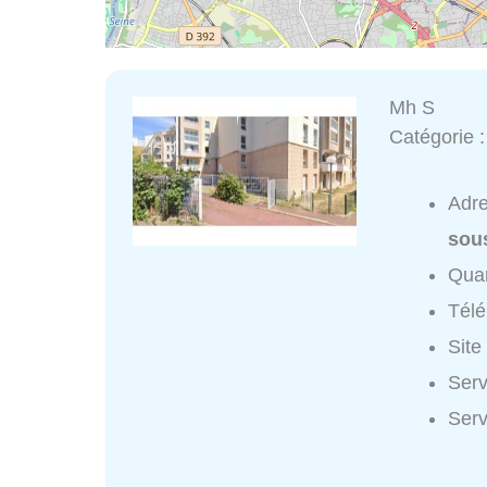
Mh S
Catégorie 
Adr
sou
Quar
Tél
Site
Serv
Serv