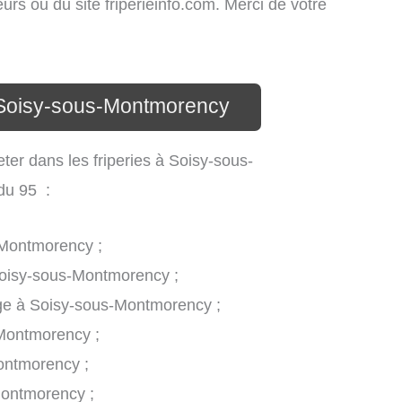
teurs ou du site friperieinfo.com. Merci de votre
à Soisy-sous-Montmorency
eter dans les friperies à Soisy-sous-
du 95 :
-Montmorency ;
Soisy-sous-Montmorency ;
ge à Soisy-sous-Montmorency ;
-Montmorency ;
ontmorency ;
Montmorency ;