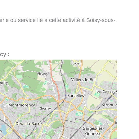
rie ou service lié à cette activité à Soisy-sous-
cy :