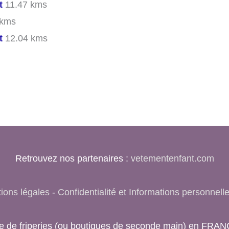
t
11.47 kms
 kms
t
12.04 kms
Retrouvez nos partenaires :
vetementenfant.com
ions légales
-
Confidentialité et Informations personnell
rche de friperies (ou boutiques de seconde main) en FRA