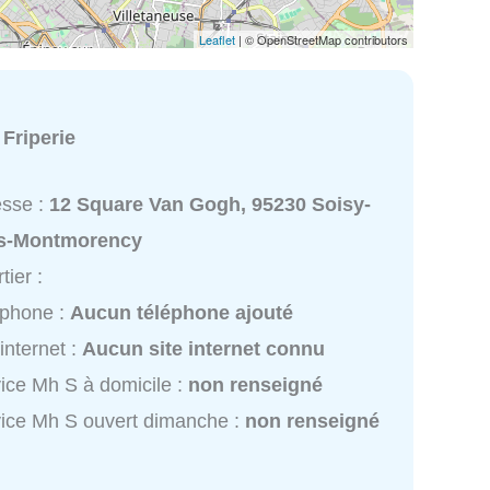
Leaflet
| © OpenStreetMap contributors
:
Friperie
esse :
12 Square Van Gogh, 95230 Soisy-
s-Montmorency
tier :
éphone :
Aucun téléphone ajouté
 internet :
Aucun site internet connu
ice Mh S à domicile :
non renseigné
ice Mh S ouvert dimanche :
non renseigné