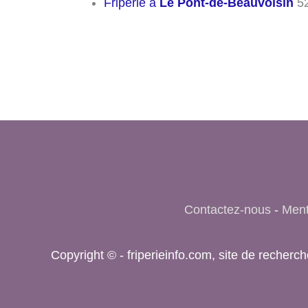
Friperie à
Le Pont-de-Beauvoisin
52
Contactez-nous
-
Ment
Copyright © - friperieinfo.com, site de reche