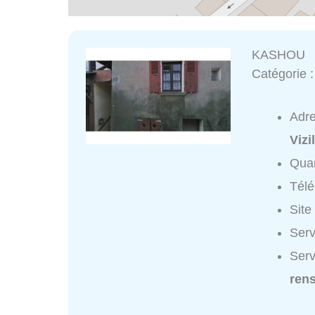
KASHOU
Catégorie 
Adr
Vizi
Quar
Tél
Site
Ser
Ser
ren