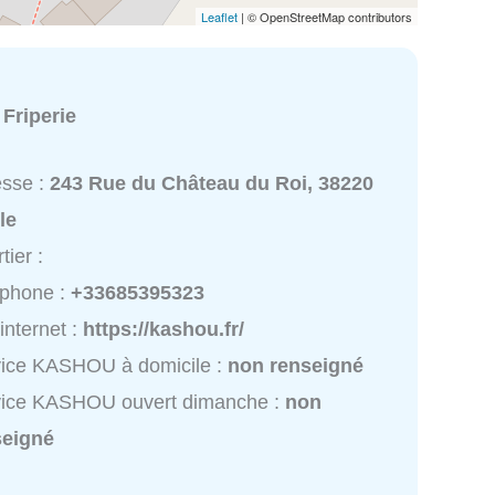
Leaflet
| © OpenStreetMap contributors
:
Friperie
esse :
243 Rue du Château du Roi, 38220
lle
tier :
éphone :
+33685395323
 internet :
https://kashou.fr/
vice KASHOU à domicile :
non renseigné
vice KASHOU ouvert dimanche :
non
seigné