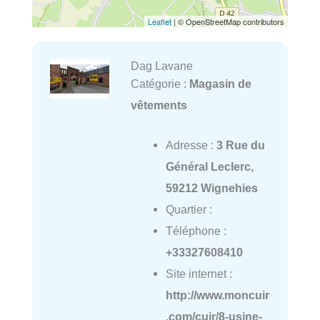
Leaflet
| © OpenStreetMap contributors
Dag Lavane
Catégorie :
Magasin de
vêtements
Adresse :
3 Rue du
Général Leclerc,
59212 Wignehies
Quartier :
Téléphone :
+33327608410
Site internet :
http://www.moncuir
.com/cuir/8-usine-