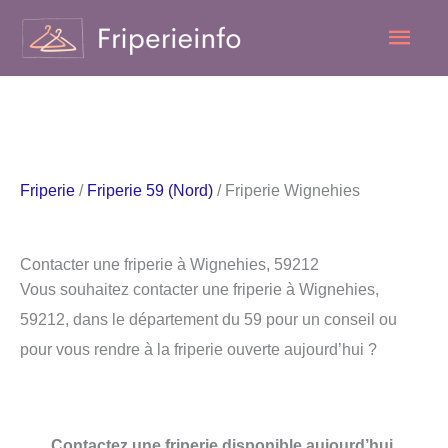
Aller
Men
au
contenu
princ
Friperie
/
Friperie 59 (Nord)
/ Friperie Wignehies
Contacter une friperie à Wignehies, 59212
Vous souhaitez contacter une friperie à Wignehies,
59212, dans le département du 59 pour un conseil ou
pour vous rendre à la friperie ouverte aujourd’hui ?
Contactez une friperie disponible aujourd’hui.