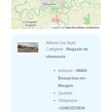
Leaflet
| © OpenStreetMap contributors
Affaires De Style
Catégorie :
Magasin de
vêtements
Adresse :
49600
Beaupréau-en-
Mauges
Quartier :
Téléphone :
+33983570834