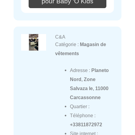
pour Baby 'O Kids
C&A
Catégorie :
Magasin de
vêtements
Adresse :
Planeto
Nord, Zone
Salvaza le, 11000
Carcassonne
Quartier :
Téléphone :
+33811872972
Site internet :