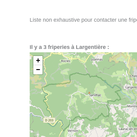
Liste non exhaustive pour contacter une fripe
Il y a 3 friperies à Largentière :
+
−