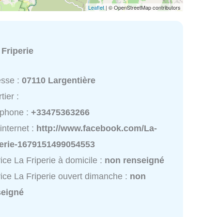
Leaflet
| © OpenStreetMap contributors
:
Friperie
esse :
07110 Largentière
tier :
éphone :
+33475363266
 internet :
http://www.facebook.com/La-
perie-1679151499054553
ice La Friperie à domicile :
non renseigné
ice La Friperie ouvert dimanche :
non
seigné