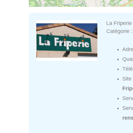
La Friperie
Catégorie 
Adr
Quar
Tél
Site
Fri
Serv
Serv
ren