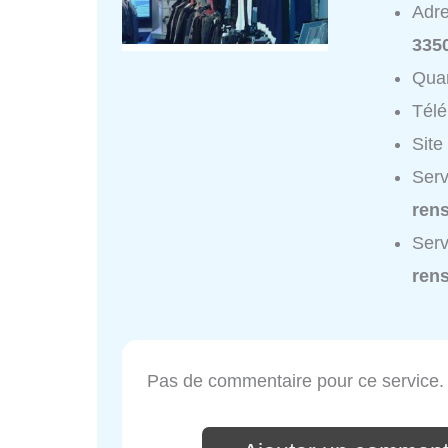
Adr
335
Quar
Tél
Site
Serv
ren
Serv
ren
Pas de commentaire pour ce service.