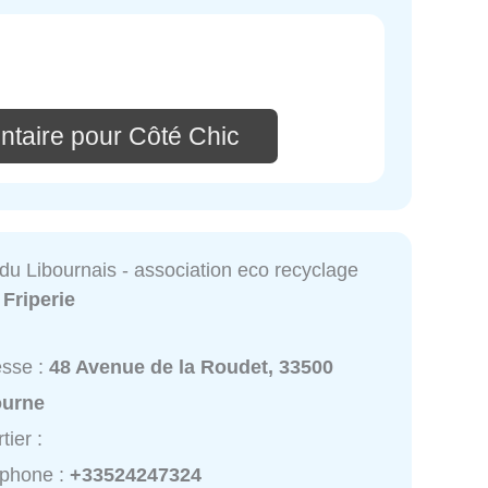
ntaire pour Côté Chic
du Libournais - association eco recyclage
:
Friperie
esse :
48 Avenue de la Roudet, 33500
ourne
tier :
éphone :
+33524247324