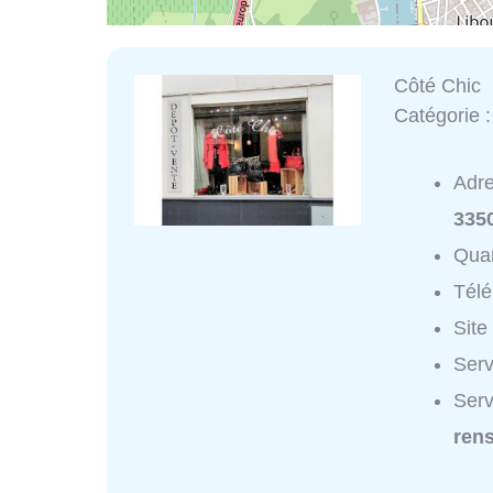
Côté Chic
Catégorie 
Adr
335
Quar
Tél
Site
Serv
Serv
ren