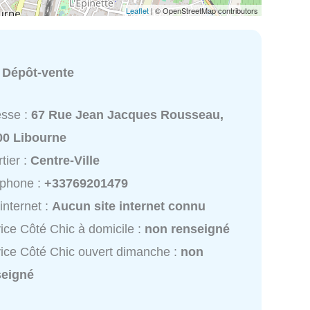
Leaflet
| © OpenStreetMap contributors
:
Dépôt-vente
esse :
67 Rue Jean Jacques Rousseau,
00 Libourne
tier :
Centre-Ville
éphone :
+33769201479
 internet :
Aucun site internet connu
ice Côté Chic à domicile :
non renseigné
ice Côté Chic ouvert dimanche :
non
seigné