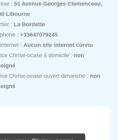
esse :
51 Avenue Georges Clemenceau,
00 Libourne
tier :
La Bordette
éphone :
+33647079245
 internet :
Aucun site internet connu
ice Chrise-ocase à domicile :
non
seigné
ice Chrise-ocase ouvert dimanche :
non
seigné