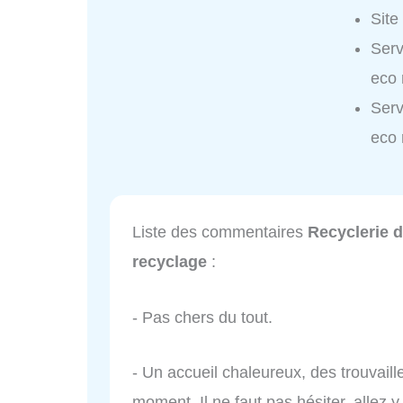
Site
Serv
eco 
Serv
eco 
Liste des commentaires
Recyclerie d
recyclage
:
- Pas chers du tout.
- Un accueil chaleureux, des trouvaill
moment. Il ne faut pas hésiter, allez y 