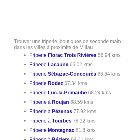
Trouver une friperie, boutiques de seconde main
dans les villes à proximité de Millau
Friperie
Florac Trois Rivières
56.94 kms
Friperie
Lacaune
65.02 kms
Friperie
Sébazac-Concourès
66.64 kms
Friperie
Rodez
67.34 kms
Friperie
Luc-la-Primaube
68.24 kms
Friperie à
Roujan
68.59 kms
Friperie à
Pézenas
77.92 kms
Friperie à
Tourbes
78.12 kms
Friperie
Montagnac
81.8 kms
Friperie à
Béziers
84.31 kms