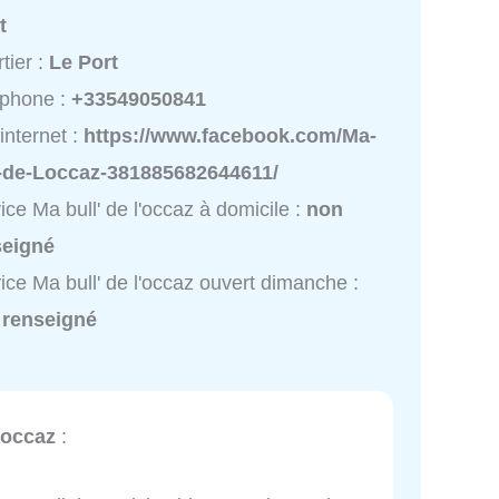
t
tier :
Le Port
éphone :
+33549050841
 internet :
https://www.facebook.com/Ma-
l-de-Loccaz-381885682644611/
ice Ma bull' de l'occaz à domicile :
non
seigné
ice Ma bull' de l'occaz ouvert dimanche :
 renseigné
l'occaz
: