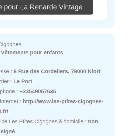
e pour La Renarde Vintage
 Cigognes
:
Vêtements pour enfants
esse :
8 Rue des Cordeliers, 79000 Niort
tier :
Le Port
éphone :
+33549057635
 internet :
http://www.les-ptites-cigognes-
.fr/
ice Les Ptites Cigognes à domicile :
non
seigné