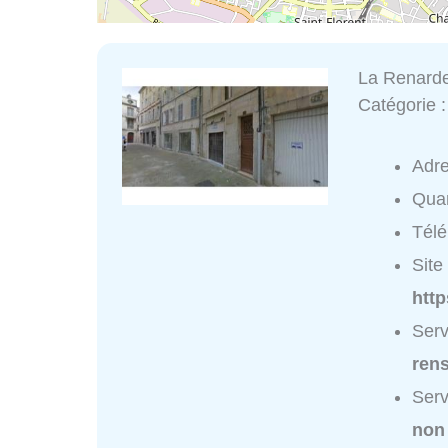
La Renarde
Catégorie 
Adr
Quar
Tél
Site 
htt
Serv
ren
Serv
non