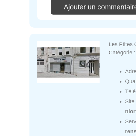
Ajouter un commentair
Les Ptites
Catégorie 
Adr
Quar
Tél
Site
niort
Serv
ren