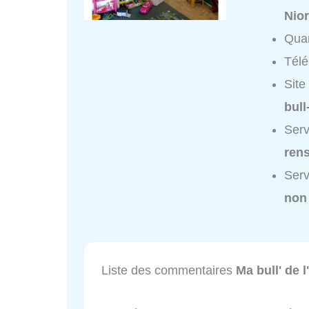
Nior
Quar
Tél
Site
bul
Serv
ren
Serv
non
Liste des commentaires
Ma bull' de 