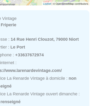
Leaflet
| © OpenStreetMap contributors
 Vintage
:
Friperie
esse :
14 Rue Henri Clouzot, 79000 Niort
tier :
Le Port
éphone :
+33637672974
internet :
ps://www.larenardevintage.com/
ice La Renarde Vintage à domicile :
non
seigné
ice La Renarde Vintage ouvert dimanche :
 renseigné