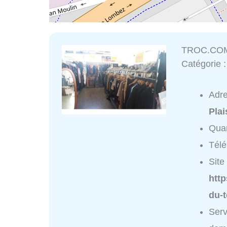
TROC.CO
Catégorie 
Adr
Pla
Quar
Tél
Site 
http
du-
Ser