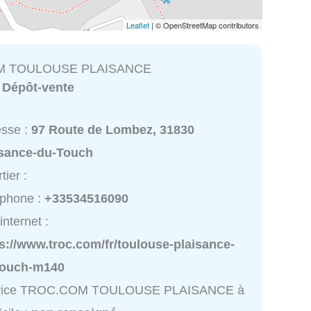
Leaflet
| © OpenStreetMap contributors
M TOULOUSE PLAISANCE
:
Dépôt-vente
esse :
97 Route de Lombez, 31830
isance-du-Touch
tier :
éphone :
+33534516090
internet :
s://www.troc.com/fr/toulouse-plaisance-
touch-m140
vice TROC.COM TOULOUSE PLAISANCE à