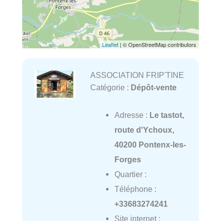
Leaflet
| © OpenStreetMap contributors
ASSOCIATION FRIP'TINE
Catégorie :
Dépôt-vente
Adresse :
Le tastot,
route d'Ychoux,
40200 Pontenx-les-
Forges
Quartier :
Téléphone :
+33683274241
Site internet :