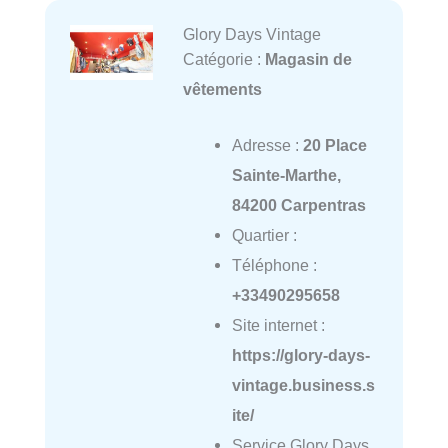
Glory Days Vintage
Catégorie :
Magasin de
vêtements
Adresse :
20 Place
Sainte-Marthe,
84200 Carpentras
Quartier :
Téléphone :
+33490295658
Site internet :
https://glory-days-
vintage.business.s
ite/
Service Glory Days