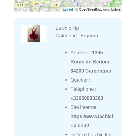
Leaflet
| © OpenStreetMap contributors
La chic frip
Catégorie :
Friperie
Adresse :
1395
Route de Bedoin,
84200 Carpentras
Quartier :
Téléphone :
+33650903360
Site internet :
https://www.lachicf
rip.com/
Service La chic frip