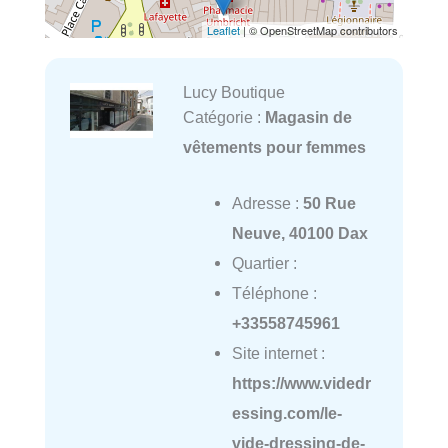
Leaflet
| © OpenStreetMap contributors
Lucy Boutique
Catégorie :
Magasin de
vêtements pour femmes
Adresse :
50 Rue
Neuve, 40100 Dax
Quartier :
Téléphone :
+33558745961
Site internet :
https://www.videdr
essing.com/le-
vide-dressing-de-