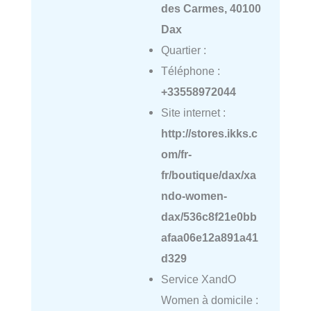
des Carmes, 40100
Dax
Quartier :
Téléphone :
+33558972044
Site internet :
http://stores.ikks.c
om/fr-
fr/boutique/dax/xa
ndo-women-
dax/536c8f21e0bb
afaa06e12a891a41
d329
Service XandO
Women à domicile :