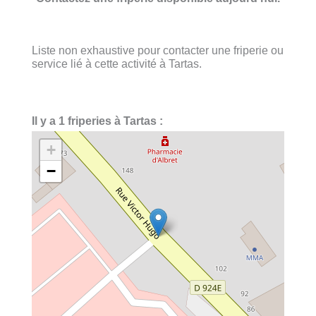
Liste non exhaustive pour contacter une friperie ou
service lié à cette activité à Tartas.
Il y a 1 friperies à Tartas :
+
−