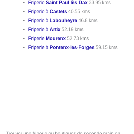
Friperie
Saint-Paul-lès-Dax
33.95 kms
Friperie à
Castets
40.55 kms
Friperie à
Labouheyre
46.8 kms
Friperie à
Artix
52.19 kms
Friperie
Mourenx
52.73 kms
Friperie à
Pontenx-les-Forges
59.15 kms
Trouver une friperie ou boutiques de seconde main en