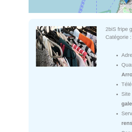
2biS fripe 
Catégorie 
Adr
Quar
Arr
Tél
Site
gale
Serv
ren