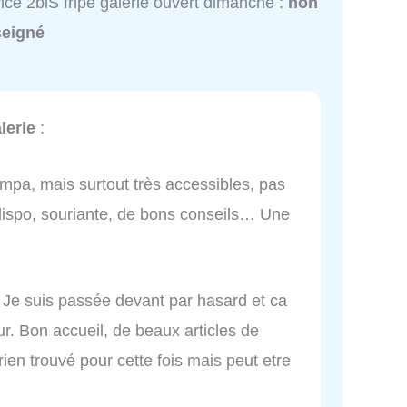
ice 2biS fripe galerie ouvert dimanche :
non
seigné
lerie
:
ympa, mais surtout très accessibles, pas
 dispo, souriante, de bons conseils… Une
 Je suis passée devant par hasard et ca
ur. Bon accueil, de beaux articles de
ien trouvé pour cette fois mais peut etre