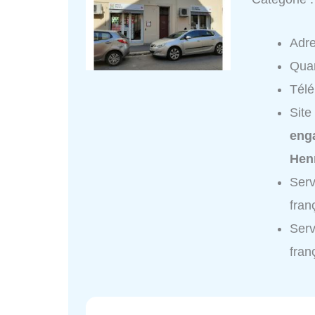
Adr
Quar
Tél
Site
eng
Hen
Serv
fran
Serv
fran