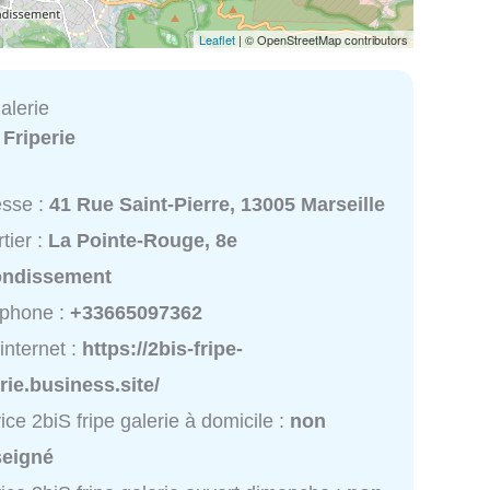
Leaflet
| © OpenStreetMap contributors
galerie
:
Friperie
esse :
41 Rue Saint-Pierre, 13005 Marseille
tier :
La Pointe-Rouge, 8e
ondissement
éphone :
+33665097362
 internet :
https://2bis-fripe-
rie.business.site/
ice 2biS fripe galerie à domicile :
non
seigné