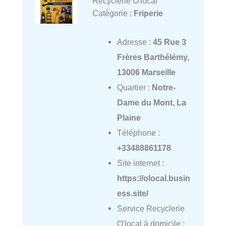
Recyclerie O'local
Catégorie :
Friperie
Adresse :
45 Rue 3
Frères Barthélémy,
13006 Marseille
Quartier :
Notre-
Dame du Mont, La
Plaine
Téléphone :
+33488861178
Site internet :
https://olocal.busin
ess.site/
Service Recyclerie
O'local à domicile :